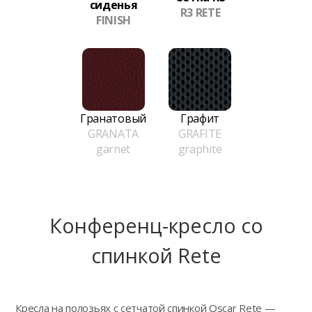
сиденья
R3 RETE
FINISH
Гранатовый
Графит
GRANATA
GRAFITE
garnet
graphite
Конференц-кресло сo
спинкой Rete
Кресла на полозьях с сетчатой спинкой Oscar Rete —