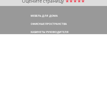
Оцените страницу
★★★★★
МЕБЕЛЬ ДЛЯ ДОМА
ОФИСНЫЕ ПРОСТРАНСТВА
КАБИНЕТЫ РУКОВОДИТЕЛЯ
ПЕРЕГОВОРНЫЕ СТОЛЫ
МЕБЕЛЬ ДЛЯ ПЕРСОНАЛА
ОФИСНЫЕ КРЕСЛА
ОФИСНЫЕ ДИВАНЫ
МЕБЕЛЬ ДЛЯ РЕСЕПШН
ОФИСНЫЕ ШКАФЫ
КОНТАКТЫ
109004,
Россия, Москва