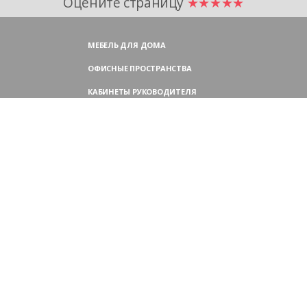
Оцените страницу
★★★★★
МЕБЕЛЬ ДЛЯ ДОМА
ОФИСНЫЕ ПРОСТРАНСТВА
КАБИНЕТЫ РУКОВОДИТЕЛЯ
ПЕРЕГОВОРНЫЕ СТОЛЫ
МЕБЕЛЬ ДЛЯ ПЕРСОНАЛА
ОФИСНЫЕ КРЕСЛА
ОФИСНЫЕ ДИВАНЫ
МЕБЕЛЬ ДЛЯ РЕСЕПШН
ОФИСНЫЕ ШКАФЫ
КОНТАКТЫ
109004,
Россия, Москва