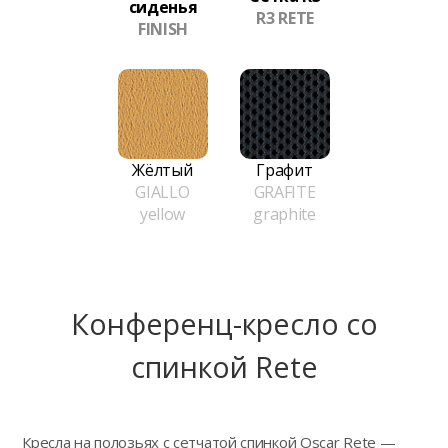
сиденья
R3 RETE
FINISH
Жёлтый
Графит
GIALLO
GRAFITE
yellow
graphite
Конференц-кресло сo
спинкой Rete
Кресла на полозьях с сетчатой спинкой Oscar Rete —