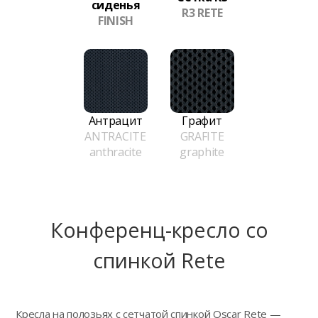
сиденья
R3 RETE
FINISH
Антрацит
Графит
ANTRACITE
GRAFITE
anthracite
graphite
Конференц-кресло сo
спинкой Rete
Кресла на полозьях с сетчатой спинкой Oscar Rete —