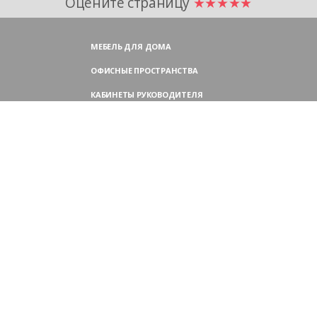
Оцените страницу
★★★★★
МЕБЕЛЬ ДЛЯ ДОМА
ОФИСНЫЕ ПРОСТРАНСТВА
КАБИНЕТЫ РУКОВОДИТЕЛЯ
ПЕРЕГОВОРНЫЕ СТОЛЫ
МЕБЕЛЬ ДЛЯ ПЕРСОНАЛА
ОФИСНЫЕ КРЕСЛА
ОФИСНЫЕ ДИВАНЫ
МЕБЕЛЬ ДЛЯ РЕСЕПШН
ОФИСНЫЕ ШКАФЫ
КОНТАКТЫ
109004,
Россия, Москва