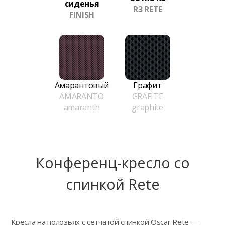
сиденья
R3 RETE
FINISH
Амарантовый
Графит
AMARANTO
GRAFITE
amaranth
graphite
Конференц-кресло сo
спинкой Rete
Кресла на полозьях с сетчатой спинкой Oscar Rete —