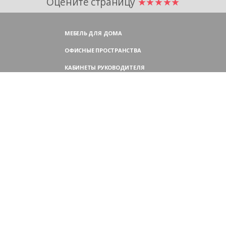
Оцените страницу
★★★★★
МЕБЕЛЬ ДЛЯ ДОМА
ОФИСНЫЕ ПРОСТРАНСТВА
КАБИНЕТЫ РУКОВОДИТЕЛЯ
ПЕРЕГОВОРНЫЕ СТОЛЫ
МЕБЕЛЬ ДЛЯ ПЕРСОНАЛА
ОФИСНЫЕ КРЕСЛА
ОФИСНЫЕ ДИВАНЫ
МЕБЕЛЬ ДЛЯ РЕСЕПШН
ОФИСНЫЕ ШКАФЫ
КОНТАКТЫ
109004,
Россия, Москва