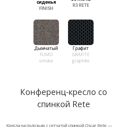
сиденья
R3 RETE
FINISH
Дымчатый
Графит
FUMO
GRAFITE
smoke
graphite
Конференц-кресло сo
спинкой Rete
Кресла на полозьях с сетчатой спинкой Oscar Rete —