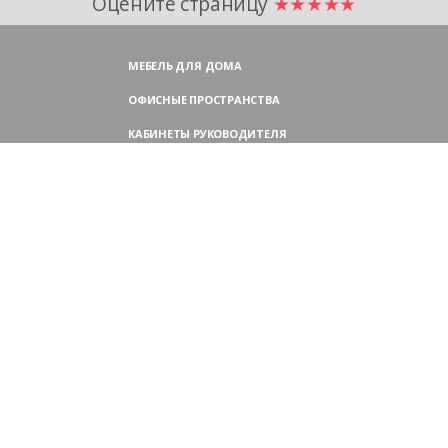
Оцените страницу
★★★★★
МЕБЕЛЬ ДЛЯ ДОМА
ОФИСНЫЕ ПРОСТРАНСТВА
КАБИНЕТЫ РУКОВОДИТЕЛЯ
ПЕРЕГОВОРНЫЕ СТОЛЫ
МЕБЕЛЬ ДЛЯ ПЕРСОНАЛА
ОФИСНЫЕ КРЕСЛА
ОФИСНЫЕ ДИВАНЫ
МЕБЕЛЬ ДЛЯ РЕСЕПШН
ОФИСНЫЕ ШКАФЫ
КОНТАКТЫ
109004,
Россия, Москва