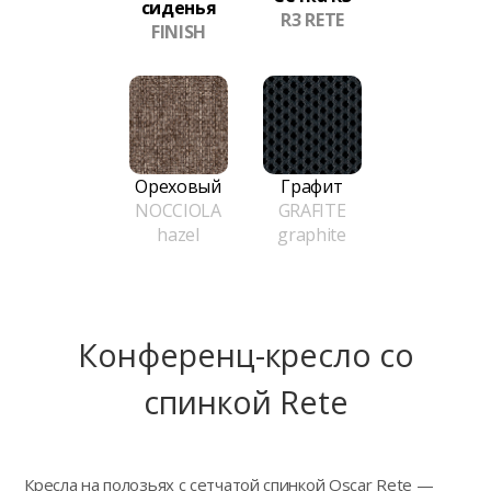
сиденья
R3 RETE
FINISH
Ореховый
Графит
NOCCIOLA
GRAFITE
hazel
graphite
Конференц-кресло сo
спинкой Rete
Кресла на полозьях с сетчатой спинкой Oscar Rete —