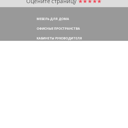
Оцените страницу
★★★★★
МЕБЕЛЬ ДЛЯ ДОМА
ОФИСНЫЕ ПРОСТРАНСТВА
КАБИНЕТЫ РУКОВОДИТЕЛЯ
ПЕРЕГОВОРНЫЕ СТОЛЫ
МЕБЕЛЬ ДЛЯ ПЕРСОНАЛА
ОФИСНЫЕ КРЕСЛА
ОФИСНЫЕ ДИВАНЫ
МЕБЕЛЬ ДЛЯ РЕСЕПШН
ОФИСНЫЕ ШКАФЫ
КОНТАКТЫ
109004,
Россия, Москва