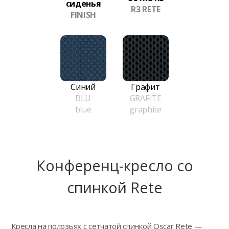
сиденья
R3 RETE
FINISH
Синий
Графит
BLU
GRAFITE
blue
graphite
Конференц-кресло сo
спинкой Rete
Кресла на полозьях с сетчатой спинкой Oscar Rete —