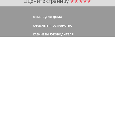
Оцените страницу
★★★★★
МЕБЕЛЬ ДЛЯ ДОМА
ОФИСНЫЕ ПРОСТРАНСТВА
КАБИНЕТЫ РУКОВОДИТЕЛЯ
ПЕРЕГОВОРНЫЕ СТОЛЫ
МЕБЕЛЬ ДЛЯ ПЕРСОНАЛА
ОФИСНЫЕ КРЕСЛА
ОФИСНЫЕ ДИВАНЫ
МЕБЕЛЬ ДЛЯ РЕСЕПШН
ОФИСНЫЕ ШКАФЫ
КОНТАКТЫ
109004,
Россия, Москва