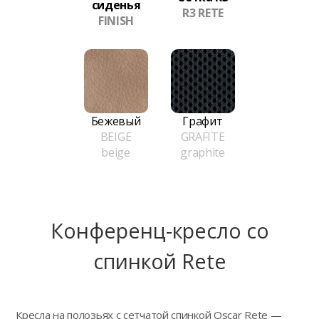
сиденья
R3 RETE
FINISH
Бежевый
Графит
BEIGE
GRAFITE
beige
graphite
Конференц-кресло сo
спинкой Rete
Кресла на полозьях с сетчатой спинкой Oscar Rete —