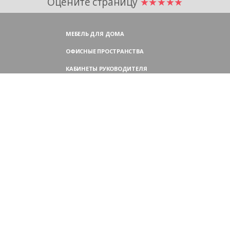
Оцените страницу
★★★★★
МЕБЕЛЬ ДЛЯ ДОМА
ОФИСНЫЕ ПРОСТРАНСТВА
КАБИНЕТЫ РУКОВОДИТЕЛЯ
ПЕРЕГОВОРНЫЕ СТОЛЫ
МЕБЕЛЬ ДЛЯ ПЕРСОНАЛА
ОФИСНЫЕ КРЕСЛА
ОФИСНЫЕ ДИВАНЫ
МЕБЕЛЬ ДЛЯ РЕСЕПШН
ОФИСНЫЕ ШКАФЫ
КОНТАКТЫ
109004,
Россия, Москва