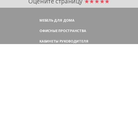
Оцените страницу
★★★★★
МЕБЕЛЬ ДЛЯ ДОМА
ОФИСНЫЕ ПРОСТРАНСТВА
КАБИНЕТЫ РУКОВОДИТЕЛЯ
ПЕРЕГОВОРНЫЕ СТОЛЫ
МЕБЕЛЬ ДЛЯ ПЕРСОНАЛА
ОФИСНЫЕ КРЕСЛА
ОФИСНЫЕ ДИВАНЫ
МЕБЕЛЬ ДЛЯ РЕСЕПШН
ОФИСНЫЕ ШКАФЫ
КОНТАКТЫ
109004,
Россия, Москва