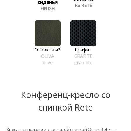
сиденья
R3 RETE
FINISH
Оливковый
Графит
OLIVA
GRAFITE
olive
graphite
Конференц-кресло сo
спинкой Rete
Кресла на полозьях с сетчатой спинкой Oscar Rete —