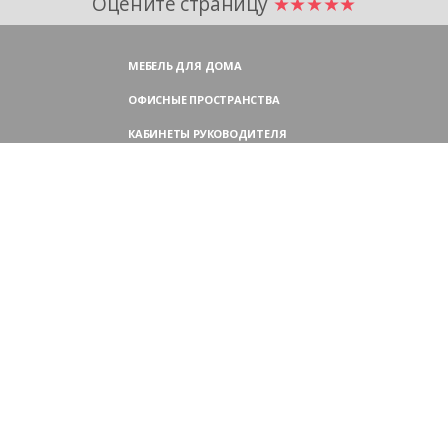
Оцените страницу
★★★★★
МЕБЕЛЬ ДЛЯ ДОМА
ОФИСНЫЕ ПРОСТРАНСТВА
КАБИНЕТЫ РУКОВОДИТЕЛЯ
ПЕРЕГОВОРНЫЕ СТОЛЫ
МЕБЕЛЬ ДЛЯ ПЕРСОНАЛА
ОФИСНЫЕ КРЕСЛА
ОФИСНЫЕ ДИВАНЫ
МЕБЕЛЬ ДЛЯ РЕСЕПШН
ОФИСНЫЕ ШКАФЫ
КОНТАКТЫ
109004,
Россия, Москва