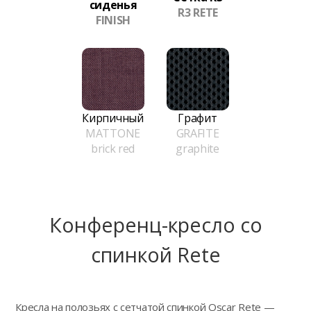
сиденья
R3 RETE
FINISH
Кирпичный
Графит
MATTONE
GRAFITE
brick red
graphite
Конференц-кресло сo
спинкой Rete
Кресла на полозьях с сетчатой спинкой Oscar Rete —