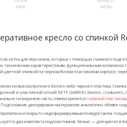
OLIVA
BIANCO
olive
white
еративное кресло сo спинкой R
есла-сетка для персонала, которые с помощью съемного подго
 по техническим характеристикам, функциональным возможност
ой цветной спинкой на черном/белом пластиковом корпусе, че
полнен из высокопрочного белого либо черного пластика. Спин
рочной и эластичной сеткой RETE GABRIEL белого, стального, 
ионально на верхнюю часть спинки крепится
съемный пластиков
³. Подголовник декорирован материалом аналогично обивке сид
ипропилена и покрыто недеформируемым полиуретаном толщино
льзуется два комплекта подлокотников: белые — для кресел в б