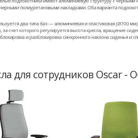
 Белые подлокотники имеют алюминиевую структуру с черными 
 черными полиуретановыми накладками. Оба варианта подлоко
ользуется два типа баз — алюминиевая и пластиковая (Ø700 м
, за счет которого регулируется высота кресла, вращение сиде
блокировка и разблокировка синхронного наклона сиденья и спи
ла для сотрудников Oscar - 