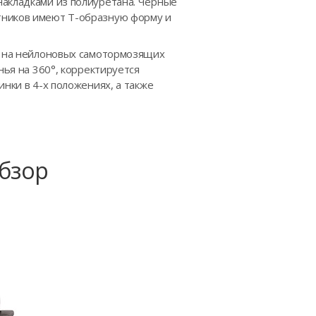
накладками из полиуретана. Черные
тников имеют Т-образную форму и
м) на нейлоновых самотормозящих
нья на 360°, корректируется
нки в 4-х положениях, а также
Обзор