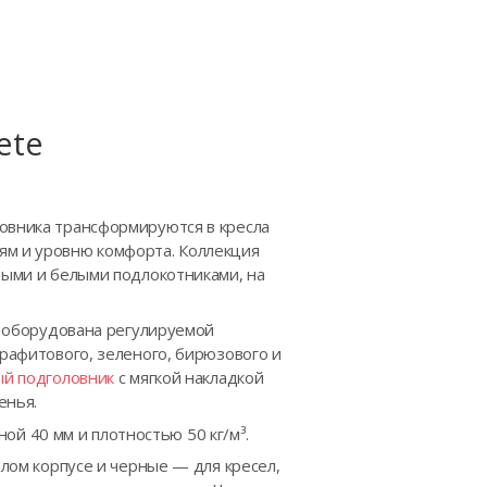
ete
ловника трансформируются в кресла
ям и уровню комфорта. Коллекция
рными и белыми подлокотниками, на
ка оборудована регулируемой
графитового, зеленого, бирюзового и
ый подголовник
с мягкой накладкой
енья.
й 40 мм и плотностью 50 кг/м³.
елом корпусе и черные — для кресел,