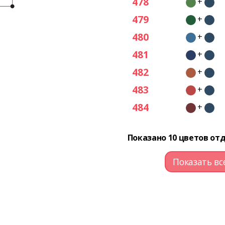
478
+
479
+
480
+
481
+
482
+
483
+
484
+
Показано 10 цветов отд
Показать вс