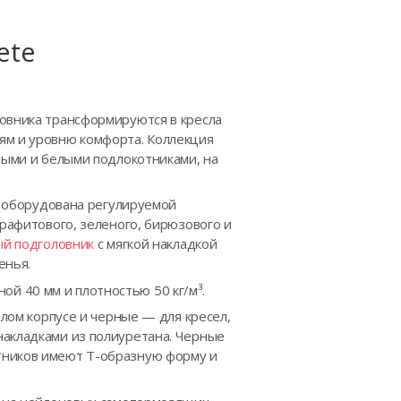
ete
ловника трансформируются в кресла
ям и уровню комфорта. Коллекция
рными и белыми подлокотниками, на
ка оборудована регулируемой
графитового, зеленого, бирюзового и
ый подголовник
с мягкой накладкой
енья.
й 40 мм и плотностью 50 кг/м³.
елом корпусе и черные — для кресел,
накладками из полиуретана. Черные
тников имеют Т-образную форму и