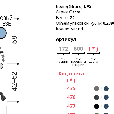
Бренд (Brand):
LAS
Серия:
Oscar
Вес, кг:
22
Объём упаковки, куб. м:
0,239
Кол-во мест:
1
Артикул
172
600
( * )
код
код
код
серии
продукта
цвета
в серии
Код цвета
( * )
475
+
476
+
477
+