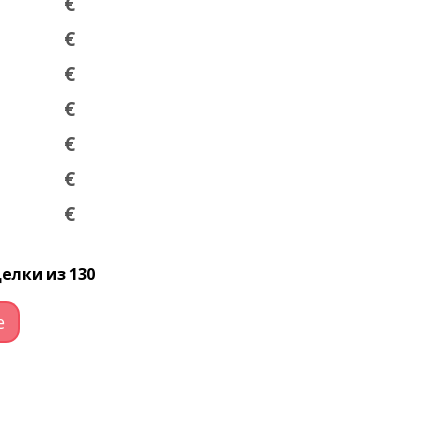
€
€
€
€
€
€
€
елки из 130
е