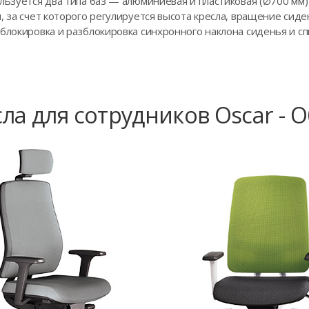
ользуется два типа баз — алюминиевая и пластиковая (Ø700 м
, за счет которого регулируется высота кресла, вращение сиде
блокировка и разблокировка синхронного наклона сиденья и спи
ла для сотрудников Oscar - 