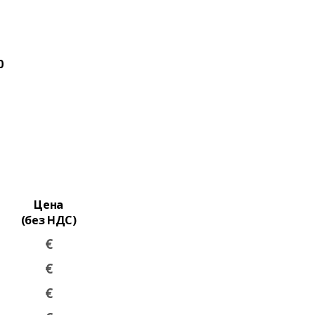
0
Цена
(без НДС)
€
€
€