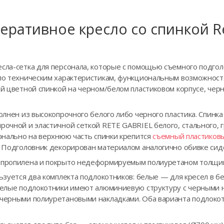
еративное кресло сo спинкой R
есла-сетка для персонала, которые с помощью съемного подго
 по техническим характеристикам, функциональным возможност
ой цветной спинкой на черном/белом пластиковом корпусе, че
полнен из высокопрочного белого либо черного пластика. Спин
рочной и эластичной сеткой RETE GABRIEL белого, стального, 
ионально на верхнюю часть спинки крепится
съемный пластиков
³. Подголовник декорирован материалом аналогично обивке сид
ипропилена и покрыто недеформируемым полиуретаном толщино
льзуется два комплекта подлокотников: белые — для кресел в б
 Белые подлокотники имеют алюминиевую структуру с черными 
 черными полиуретановыми накладками. Оба варианта подлоко