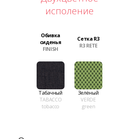
исполение
Обивка
Сетка R3
сиденья
R3 RETE
FINISH
Табачный
Зелёный
TABACCO
VERDE
tobacco
green