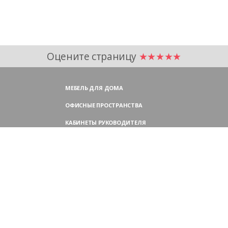
Оцените страницу
★★★★★
МЕБЕЛЬ ДЛЯ ДОМА
ОФИСНЫЕ ПРОСТРАНСТВА
КАБИНЕТЫ РУКОВОДИТЕЛЯ
ПЕРЕГОВОРНЫЕ СТОЛЫ
МЕБЕЛЬ ДЛЯ ПЕРСОНАЛА
ОФИСНЫЕ КРЕСЛА
ОФИСНЫЕ ДИВАНЫ
МЕБЕЛЬ ДЛЯ РЕСЕПШН
ОФИСНЫЕ ШКАФЫ