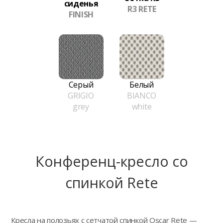
сиденья
R3 RETE
FINISH
Серый
Белый
GRIGIO
BIANCO
grey
white
Конференц-кресло сo
спинкой Rete
Кресла на полозьях с сетчатой спинкой Oscar Rete —