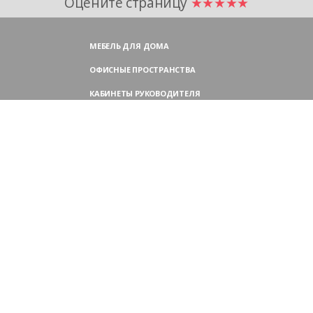
Оцените страницу
★★★★★
МЕБЕЛЬ ДЛЯ ДОМА
ОФИСНЫЕ ПРОСТРАНСТВА
КАБИНЕТЫ РУКОВОДИТЕЛЯ
ПЕРЕГОВОРНЫЕ СТОЛЫ
МЕБЕЛЬ ДЛЯ ПЕРСОНАЛА
ОФИСНЫЕ КРЕСЛА
ОФИСНЫЕ ДИВАНЫ
МЕБЕЛЬ ДЛЯ РЕСЕПШН
ОФИСНЫЕ ШКАФЫ
КОНТАКТЫ
109004,
Россия, Москва