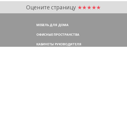
Оцените страницу
★★★★★
МЕБЕЛЬ ДЛЯ ДОМА
ОФИСНЫЕ ПРОСТРАНСТВА
КАБИНЕТЫ РУКОВОДИТЕЛЯ
ПЕРЕГОВОРНЫЕ СТОЛЫ
МЕБЕЛЬ ДЛЯ ПЕРСОНАЛА
ОФИСНЫЕ КРЕСЛА
ОФИСНЫЕ ДИВАНЫ
МЕБЕЛЬ ДЛЯ РЕСЕПШН
ОФИСНЫЕ ШКАФЫ
КОНТАКТЫ