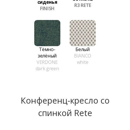
сиденья
R3 RETE
FINISH
Тёмно-
Белый
зелёный
BIANCO
VERDONE
white
dark green
Конференц-кресло сo
спинкой Rete