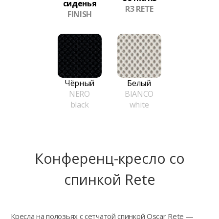
сиденья
R3 RETE
FINISH
Чёрный
Белый
NERO
BIANCO
black
white
Конференц-кресло сo
спинкой Rete
Кресла на полозьях с сетчатой спинкой Oscar Rete —