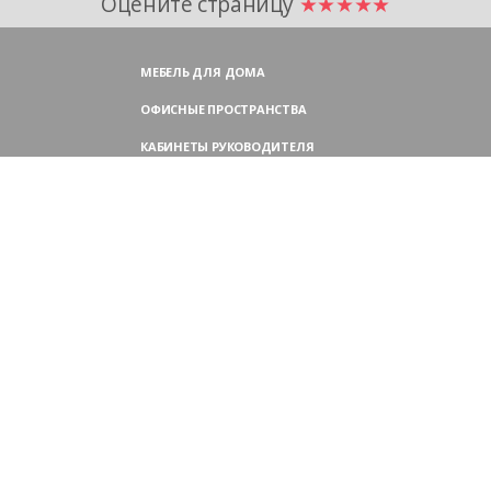
Оцените страницу
★★★★★
МЕБЕЛЬ ДЛЯ ДОМА
ОФИСНЫЕ ПРОСТРАНСТВА
КАБИНЕТЫ РУКОВОДИТЕЛЯ
ПЕРЕГОВОРНЫЕ СТОЛЫ
МЕБЕЛЬ ДЛЯ ПЕРСОНАЛА
ОФИСНЫЕ КРЕСЛА
ОФИСНЫЕ ДИВАНЫ
МЕБЕЛЬ ДЛЯ РЕСЕПШН
ОФИСНЫЕ ШКАФЫ
КОНТАКТЫ
109004,
Россия, Москва