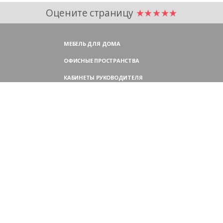
Оцените страницу
★★★★★
МЕБЕЛЬ ДЛЯ ДОМА
ОФИСНЫЕ ПРОСТРАНСТВА
КАБИНЕТЫ РУКОВОДИТЕЛЯ
ПЕРЕГОВОРНЫЕ СТОЛЫ
МЕБЕЛЬ ДЛЯ ПЕРСОНАЛА
ОФИСНЫЕ КРЕСЛА
ОФИСНЫЕ ДИВАНЫ
МЕБЕЛЬ ДЛЯ РЕСЕПШН
ОФИСНЫЕ ШКАФЫ
КОНТАКТЫ