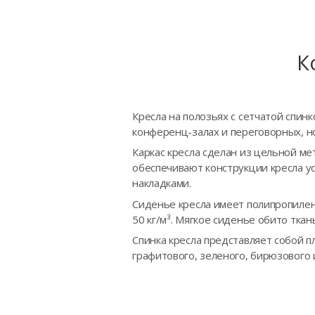
К
Кресла на полозьях с сетчатой спин
конференц-залах и переговорных, н
Каркас кресла сделан из цельной ме
обеспечивают конструкции кресла у
накладками.
Сиденье кресла имеет полипропилен
50 кг/м³. Мягкое сиденье обито тка
Спинка кресла представляет собой п
графитового, зеленого, бирюзового 