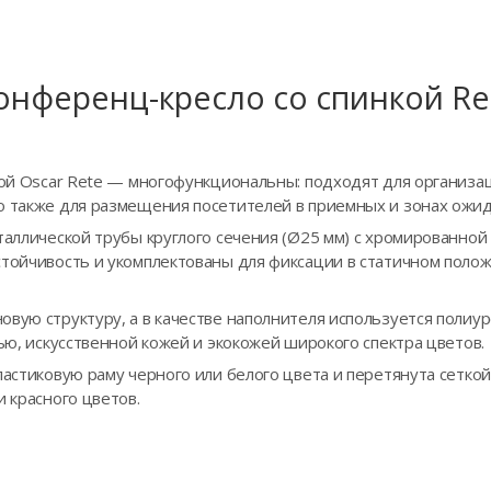
онференц-кресло сo спинкой Re
кой Oscar Rete — многофункциональны: подходят для организа
о также для размещения посетителей в приемных и зонах ожид
таллической трубы круглого сечения (Ø25 мм) с хромированно
стойчивость и укомплектованы для фиксации в статичном пол
овую структуру, а в качестве наполнителя используется полиу
нью, искусственной кожей и экокожей широкого спектра цветов.
ластиковую раму черного или белого цвета и перетянута сеткой
и красного цветов.