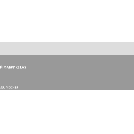
Й ФАБРИКЕ LAS
ия, Москва
ий пер., 3, стр. 1
 (ПН—ПТ),
и — (СБ, ВС)
сковской области:
рорайон Сходня
109-56-83