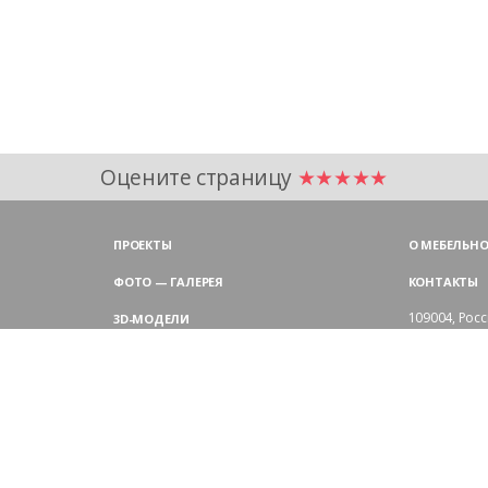
Оцените страницу
★★★★★
ПРОЕКТЫ
О МЕБЕЛЬНО
ФОТО — ГАЛЕРЕЯ
КОНТАКТЫ
109004,
Росс
3D-МОДЕЛИ
Аристарховск
9:00 — 18:30
ЦВЕТОВАЯ ГАММА LAS
выходные дн
Филиал в Мо
БЛОГ LAS MOBILI
Химки, мик
ДИЛЕРЫ LAS
+7 495 
ПОКУПАТЕЛЯМ