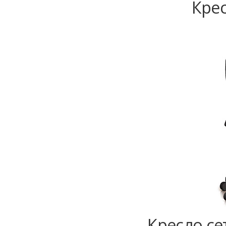
Крес
Кресло се