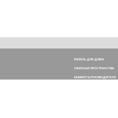
МЕБЕЛЬ ДЛЯ ДОМА
ОФИСНЫЕ ПРОСТРАНСТВА
КАБИНЕТЫ РУКОВОДИТЕЛЯ
ПЕРЕГОВОРНЫЕ СТОЛЫ
МЕБЕЛЬ ДЛЯ ПЕРСОНАЛА
ОФИСНЫЕ КРЕСЛА
ОФИСНЫЕ ДИВАНЫ