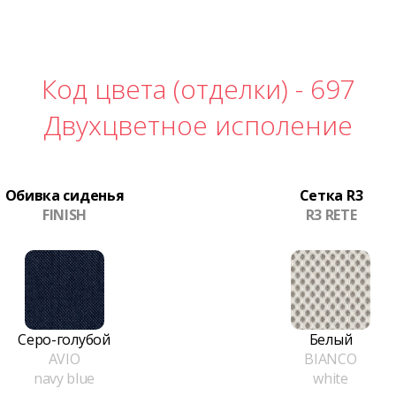
Код цвета (отделки) -
697
Двухцветное исполение
Обивка сиденья
Сетка R3
FINISH
R3 RETE
Серо-голубой
Белый
AVIO
BIANCO
navy blue
white