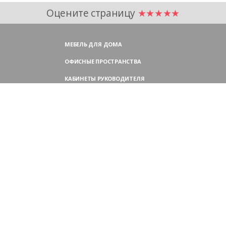
Оцените страницу
★★★★★
МЕБЕЛЬ ДЛЯ ДОМА
ОФИСНЫЕ ПРОСТРАНСТВА
КАБИНЕТЫ РУКОВОДИТЕЛЯ
ПЕРЕГОВОРНЫЕ СТОЛЫ
МЕБЕЛЬ ДЛЯ ПЕРСОНАЛА
ОФИСНЫЕ КРЕСЛА
ОФИСНЫЕ ДИВАНЫ
МЕБЕЛЬ ДЛЯ РЕСЕПШН
ОФИСНЫЕ ШКАФЫ
КОНТАКТЫ