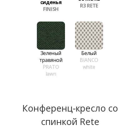
сиденья
R3 RETE
FINISH
Зеленый
Белый
травяной
BIANCO
PRATO
white
lawn
Конференц-кресло сo
спинкой Rete