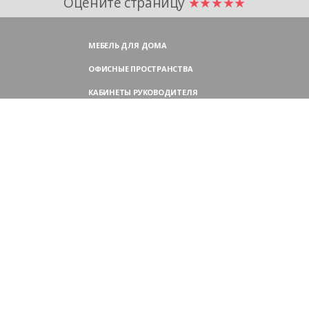
Оцените страницу
★★★★★
МЕБЕЛЬ ДЛЯ ДОМА
ОФИСНЫЕ ПРОСТРАНСТВА
КАБИНЕТЫ РУКОВОДИТЕЛЯ
ПЕРЕГОВОРНЫЕ СТОЛЫ
МЕБЕЛЬ ДЛЯ ПЕРСОНАЛА
ОФИСНЫЕ КРЕСЛА
ОФИСНЫЕ ДИВАНЫ
МЕБЕЛЬ ДЛЯ РЕСЕПШН
ОФИСНЫЕ ШКАФЫ
КОНТАКТЫ
109004,
Россия, Москва