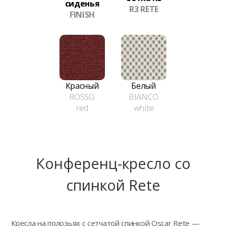
сиденья
R3 RETE
FINISH
Красный
Белый
ROSSO
BIANCO
red
white
Конференц-кресло сo
спинкой Rete
Кресла на полозьях с сетчатой спинкой Oscar Rete —