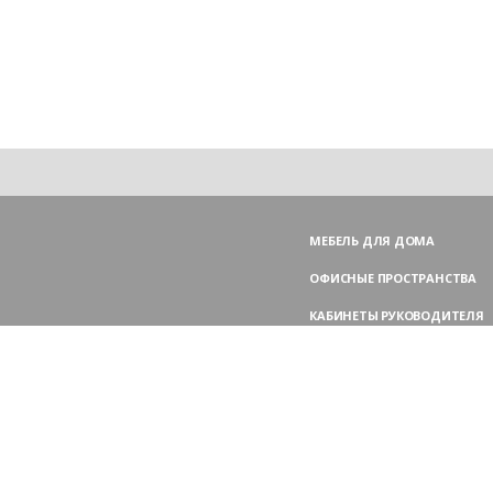
МЕБЕЛЬ ДЛЯ ДОМА
ОФИСНЫЕ ПРОСТРАНСТВА
КАБИНЕТЫ РУКОВОДИТЕЛЯ
ПЕРЕГОВОРНЫЕ СТОЛЫ
МЕБЕЛЬ ДЛЯ ПЕРСОНАЛА
ОФИСНЫЕ КРЕСЛА
ОФИСНЫЕ ДИВАНЫ