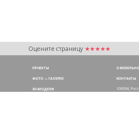
Оцените страницу
★★★★★
ПРОЕКТЫ
О МЕБЕЛЬНО
ФОТО — ГАЛЕРЕЯ
КОНТАКТЫ
109004,
Росс
3D-МОДЕЛИ
Аристарховск
9:00 — 18:30
ЦВЕТОВАЯ ГАММА LAS
выходные дн
Филиал в Мо
БЛОГ LAS MOBILI
Химки, мик
ДИЛЕРЫ LAS
+7 495 
ПОКУПАТЕЛЯМ