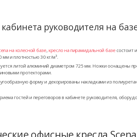
 кабинета руководителя на баз
cena на колесной базе
,
кресло на пирамидальной базе
состоит и
мм и плотностью 30 кг/м³.
ьзуется литой алюминий диаметром 725 мм. Ножки оснащены п
иновыми протекторами.
угообразную форму и декорированы накладками из полиуретан
приема гостей и переговоров в кабинете руководителя, обор
еские офисные кресла Scena