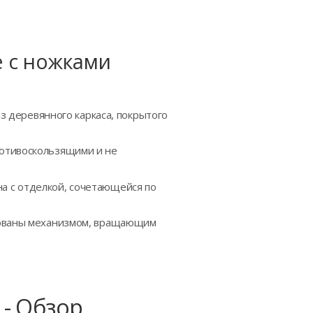
е с ножками
з деревянного каркаса, покрытого
ротивоскользящими и не
а с отделкой, сочетающейся по
удованы механизмом, вращающим
 - Обзор