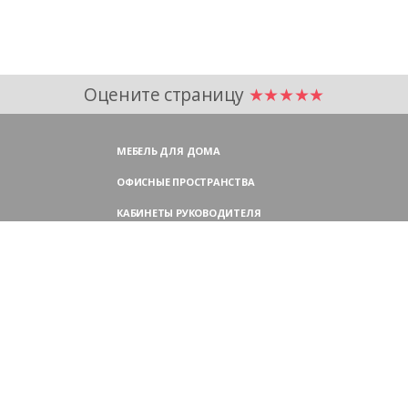
Оцените страницу
★★★★★
МЕБЕЛЬ ДЛЯ ДОМА
ОФИСНЫЕ ПРОСТРАНСТВА
КАБИНЕТЫ РУКОВОДИТЕЛЯ
ПЕРЕГОВОРНЫЕ СТОЛЫ
МЕБЕЛЬ ДЛЯ ПЕРСОНАЛА
ОФИСНЫЕ КРЕСЛА
ОФИСНЫЕ ДИВАНЫ
МЕБЕЛЬ ДЛЯ РЕСЕПШН
ОФИСНЫЕ ШКАФЫ