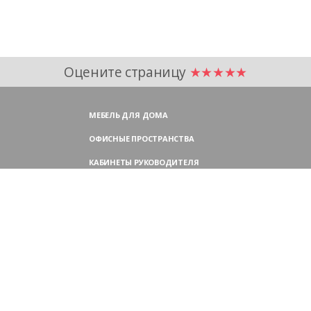
Оцените страницу
★★★★★
МЕБЕЛЬ ДЛЯ ДОМА
ОФИСНЫЕ ПРОСТРАНСТВА
КАБИНЕТЫ РУКОВОДИТЕЛЯ
ПЕРЕГОВОРНЫЕ СТОЛЫ
МЕБЕЛЬ ДЛЯ ПЕРСОНАЛА
ОФИСНЫЕ КРЕСЛА
ОФИСНЫЕ ДИВАНЫ
МЕБЕЛЬ ДЛЯ РЕСЕПШН
ОФИСНЫЕ ШКАФЫ