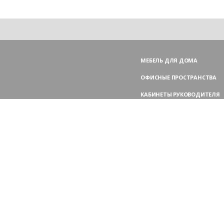
МЕБЕЛЬ ДЛЯ ДОМА
ОФИСНЫЕ ПРОСТРАНСТВА
КАБИНЕТЫ РУКОВОДИТЕЛЯ
ПЕРЕГОВОРНЫЕ СТОЛЫ
МЕБЕЛЬ ДЛЯ ПЕРСОНАЛА
ОФИСНЫЕ КРЕСЛА
ОФИСНЫЕ ДИВАНЫ
МЕБЕЛЬ ДЛЯ РЕСЕПШН
ОФИСНЫЕ ШКАФЫ