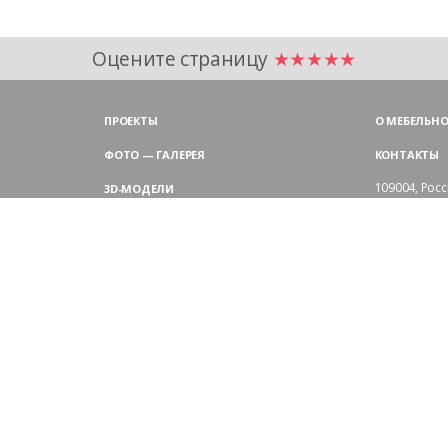
Оцените страницу
★★★★★
ПРОЕКТЫ
О МЕБЕЛЬНО
ФОТО — ГАЛЕРЕЯ
КОНТАКТЫ
109004,
Росс
3D-МОДЕЛИ
Аристарховск
9:00 — 18:30
ЦВЕТОВАЯ ГАММА LAS
выходные дн
Филиал в Мо
БЛОГ LAS MOBILI
Химки, мик
ДИЛЕРЫ LAS
+7 495 
ПОКУПАТЕЛЯМ
АРХИТЕКТОРАМ
ОТЗЫВЫ