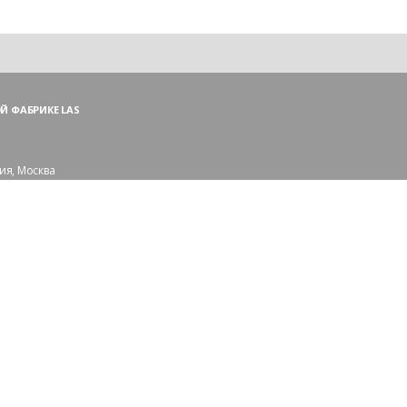
Й ФАБРИКЕ LAS
ия, Москва
ий пер., 3, стр. 1
 (ПН—ПТ),
и — (СБ, ВС)
сковской области:
рорайон Сходня
109-56-83