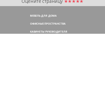
Оцените страницу
★★★★★
МЕБЕЛЬ ДЛЯ ДОМА
ОФИСНЫЕ ПРОСТРАНСТВА
КАБИНЕТЫ РУКОВОДИТЕЛЯ
ПЕРЕГОВОРНЫЕ СТОЛЫ
МЕБЕЛЬ ДЛЯ ПЕРСОНАЛА
ОФИСНЫЕ КРЕСЛА
ОФИСНЫЕ ДИВАНЫ
МЕБЕЛЬ ДЛЯ РЕСЕПШН
ОФИСНЫЕ ШКАФЫ
КОНТАКТЫ
109004,
Россия, Москва