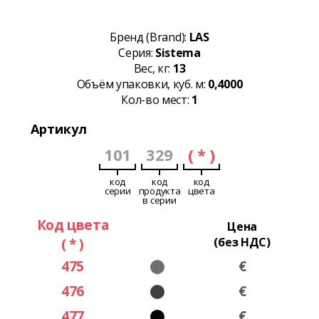
Бренд (Brand):
LAS
Серия:
Sistema
Вес, кг:
13
Объём упаковки, куб. м:
0,4000
Кол-во мест:
1
Артикул
101
329
( * )
код
код
код
серии
продукта
цвета
в серии
Код цвета
Цена
( * )
(без НДС)
475
€
476
€
477
€