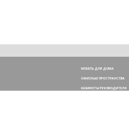
МЕБЕЛЬ ДЛЯ ДОМА
ОФИСНЫЕ ПРОСТРАНСТВА
КАБИНЕТЫ РУКОВОДИТЕЛЯ
ПЕРЕГОВОРНЫЕ СТОЛЫ
МЕБЕЛЬ ДЛЯ ПЕРСОНАЛА
ОФИСНЫЕ КРЕСЛА
ОФИСНЫЕ ДИВАНЫ