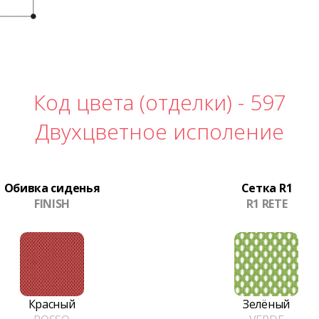
Код цвета (отделки) -
597
Двухцветное исполение
Обивка сиденья
Сетка R1
FINISH
R1 RETE
Красный
Зелёный