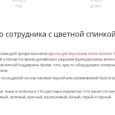
ROSSO
VERDE
red
green
о сотрудника с цветной спинкой
 командой профессионалов
кресла для персонала сетка Sistema 
кой отличается ярким дизайном и широким функционалом, вклю
поясничной поддержки. Кроме того, кресло оборудовано синхро
иков.
т из моделей на пластиковой черной или алюминиевой базе в 
 ткани и экокожа в 130 цветовых вариантах. Что касается спин
вый, зеленый, красный, васильковый, белый, серый и черный.