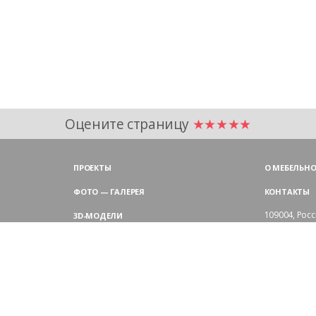
Оцените страницу
★★★★★
ПРОЕКТЫ
О МЕБЕЛЬНО
ФОТО — ГАЛЕРЕЯ
КОНТАКТЫ
109004,
Росс
3D-МОДЕЛИ
Аристарховск
9:00 — 18:30
ЦВЕТОВАЯ ГАММА LAS
выходные дн
Филиал в Мо
БЛОГ LAS MOBILI
Химки, мик
ДИЛЕРЫ LAS
+7 495 
ПОКУПАТЕЛЯМ