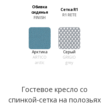
Обивка
Сетка R1
сиденья
R1 RETE
FINISH
Арктика
Серый
ARTICO
GRIGIO
arctic
grey
Гостевое кресло со
спинкой-сетка на полозьях