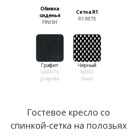
Обивка
Сетка R1
сиденья
R1 RETE
FINISH
Графит
Чёрный
GRAFITE
NERO
graphite
black
Гостевое кресло со
спинкой-сетка на полозьях