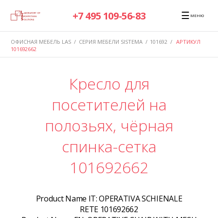
☰
+7 495 109-56-83
МЕНЮ
ОФИСНАЯ МЕБЕЛЬ LAS
/
СЕРИЯ МЕБЕЛИ SISTEMA
/
101692
/
АРТИКУЛ
101692662
Кресло для
посетителей на
полозьях, чёрная
спинка-сетка
101692662
Product Name IT:
OPERATIVA SCHIENALE
RETE 101692662