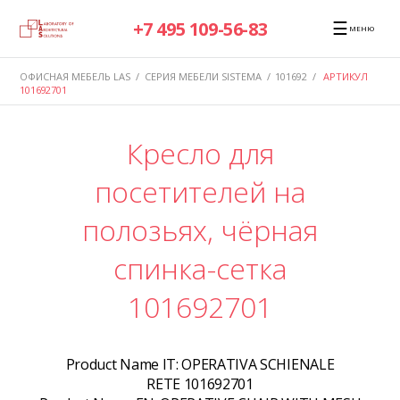
☰
+7 495 109-56-83
МЕНЮ
ОФИСНАЯ МЕБЕЛЬ LAS
/
СЕРИЯ МЕБЕЛИ SISTEMA
/
101692
/
АРТИКУЛ
101692701
Кресло для
посетителей на
полозьях, чёрная
спинка-сетка
101692701
Product Name IT:
OPERATIVA SCHIENALE
RETE 101692701