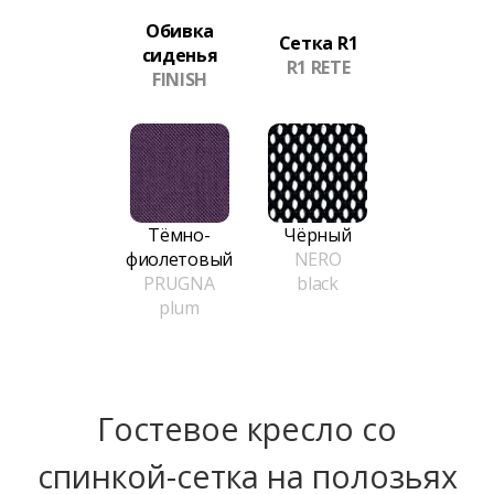
Обивка
Сетка R1
сиденья
R1 RETE
FINISH
Тёмно-
Чёрный
фиолетовый
NERO
PRUGNA
black
plum
Гостевое кресло со
спинкой-сетка на полозьях