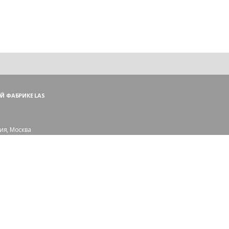
Й ФАБРИКЕ LAS
ия, Москва
ий пер., 3, стр. 1
 (ПН—ПТ),
и — (СБ, ВС)
сковской области:
рорайон Сходня
109-56-83