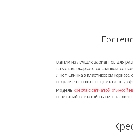
Гостево
Одним из лучших вариантов для разм
на металлокаркасе со спинкой-сетк
и ног. Спинка в пластиковом каркас
сохраняет стойкость цвета и не де
Модель
кресла с сетчатой спинкой н
сочетаний сетчатой ткани с различн
Крес