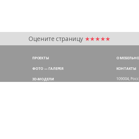
Оцените страницу
★★★★★
ПРОЕКТЫ
О МЕБЕЛЬНО
ФОТО — ГАЛЕРЕЯ
КОНТАКТЫ
109004,
Росс
3D-МОДЕЛИ
Аристарховск
9:00 — 18:30
ЦВЕТОВАЯ ГАММА LAS
выходные дн
Филиал в Мо
БЛОГ LAS MOBILI
Химки, мик
ДИЛЕРЫ LAS
+7 495 
ПОКУПАТЕЛЯМ
АРХИТЕКТОРАМ