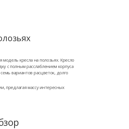
полозьях
 модель кресла на полозьях. Кресло
дку с полным расслаблением корпуса
 семь вариантов расцветок, долго
и, предлагая массу интересных
Обзор