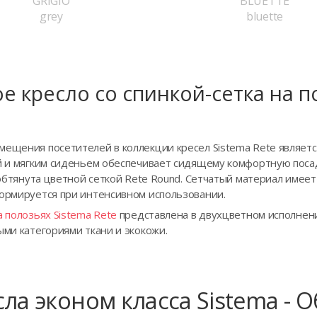
GRIGIO
BLUETTE
grey
bluette
е кресло со спинкой-сетка на 
ещения посетителей в коллекции кресел Sistema Rete является
ой и мягким сиденьем обеспечивает сидящему комфортную поса
е обтянута цветной сеткой Rete Round. Сетчатый материал имеет
формируется при интенсивном использовании.
а полозьях Sistema Rete
представлена в двухцветном исполнени
ыми категориями ткани и экокожи.
ла эконом класса Sistema - 