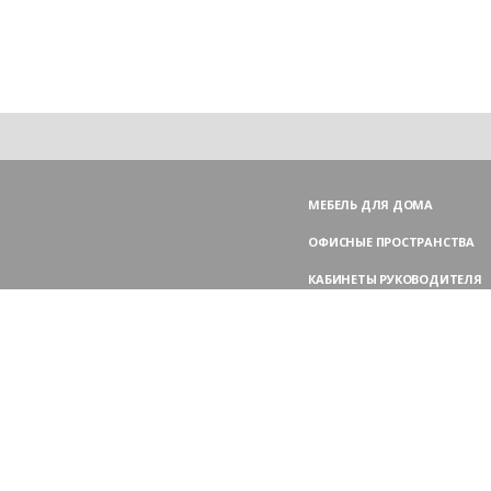
МЕБЕЛЬ ДЛЯ ДОМА
ОФИСНЫЕ ПРОСТРАНСТВА
КАБИНЕТЫ РУКОВОДИТЕЛЯ
ПЕРЕГОВОРНЫЕ СТОЛЫ
МЕБЕЛЬ ДЛЯ ПЕРСОНАЛА
ОФИСНЫЕ КРЕСЛА
ОФИСНЫЕ ДИВАНЫ
МЕБЕЛЬ ДЛЯ РЕСЕПШН