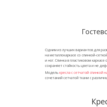
Гостево
Одним из лучших вариантов для разм
на металлокаркасе со спинкой-сетк
и ног. Спинка в пластиковом каркас
сохраняет стойкость цвета и не де
Модель
кресла с сетчатой спинкой н
сочетаний сетчатой ткани с различн
Крес