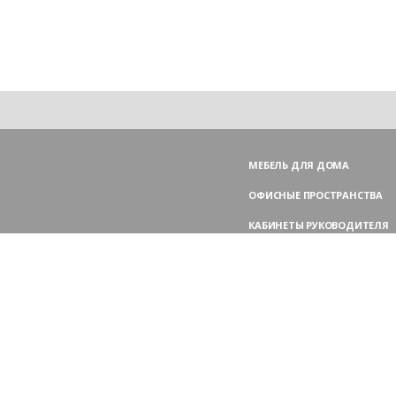
МЕБЕЛЬ ДЛЯ ДОМА
ОФИСНЫЕ ПРОСТРАНСТВА
КАБИНЕТЫ РУКОВОДИТЕЛЯ
ПЕРЕГОВОРНЫЕ СТОЛЫ
МЕБЕЛЬ ДЛЯ ПЕРСОНАЛА
ОФИСНЫЕ КРЕСЛА
ОФИСНЫЕ ДИВАНЫ
МЕБЕЛЬ ДЛЯ РЕСЕПШН