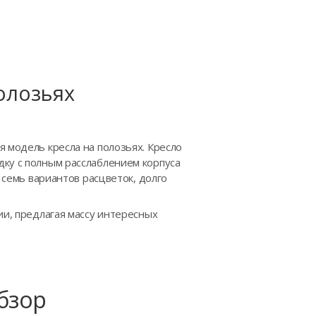
полозьях
 модель кресла на полозьях. Кресло
дку с полным расслаблением корпуса
 семь вариантов расцветок, долго
и, предлагая массу интересных
Обзор