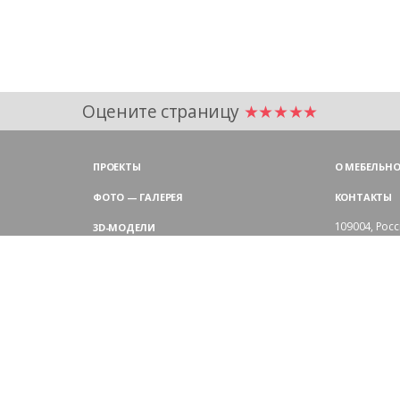
Оцените страницу
★★★★★
ПРОЕКТЫ
О МЕБЕЛЬНО
ФОТО — ГАЛЕРЕЯ
КОНТАКТЫ
109004,
Росс
3D-МОДЕЛИ
Аристарховск
9:00 — 18:30
ЦВЕТОВАЯ ГАММА LAS
выходные дн
Филиал в Мо
БЛОГ LAS MOBILI
Химки, мик
ДИЛЕРЫ LAS
+7 495 
ПОКУПАТЕЛЯМ
АРХИТЕКТОРАМ