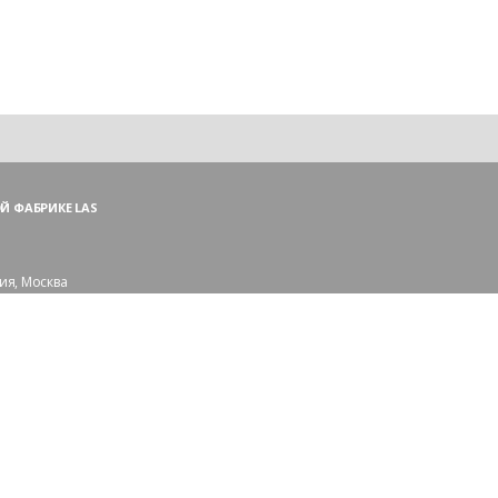
Й ФАБРИКЕ LAS
ия, Москва
ий пер., 3, стр. 1
 (ПН—ПТ),
и — (СБ, ВС)
сковской области:
рорайон Сходня
109-56-83