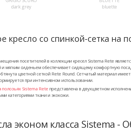
GRIGIO SCURO
BLUETTE
dark grey
bluette
е кресло со спинкой-сетка на 
ещения посетителей в коллекции кресел Sistema Rete является
ой и мягким сиденьем обеспечивает сидящему комфортную поса
е обтянута цветной сеткой Rete Round. Сетчатый материал имеет
формируется при интенсивном использовании.
а полозьях Sistema Rete
представлена в двухцветном исполнени
ыми категориями ткани и экокожи.
ла эконом класса Sistema - 