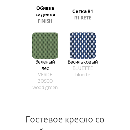
Обивка
Сетка R1
сиденья
R1 RETE
FINISH
Зелёный
Васильковый
лес
BLUETTE
VERDE
bluette
BOSCO
wood green
Гостевое кресло со