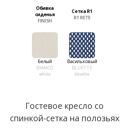
Обивка
Сетка R1
сиденья
R1 RETE
FINISH
Белый
Васильковый
BIANCO
BLUETTE
white
bluette
Гостевое кресло со
спинкой-сетка на полозьях