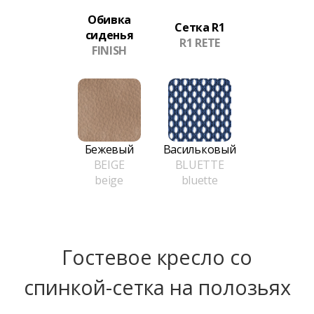
Обивка
Сетка R1
сиденья
R1 RETE
FINISH
Бежевый
Васильковый
BEIGE
BLUETTE
beige
bluette
Гостевое кресло со
спинкой-сетка на полозьях