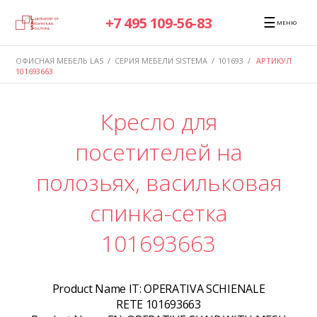
☰
+7 495 109-56-83
МЕНЮ
ОФИСНАЯ МЕБЕЛЬ LAS
/
СЕРИЯ МЕБЕЛИ SISTEMA
/
101693
/
АРТИКУЛ
101693663
Кресло для
посетителей на
полозьях, васильковая
спинка-сетка
101693663
Product Name IT:
OPERATIVA SCHIENALE
RETE 101693663