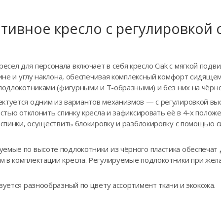
тивное кресло с регулировкой 
сел для персонала включает в себя кресло Ciak с мягкой подв
бине и углу наклона, обеспечивая комплексный комфорт сидяще
подлокотниками (фигурными и Т-образными) и без них на чёрно
ктуется одним из вариантов механизмов — с регулировкой вы
остью отклонить спинку кресла и зафиксировать её в 4-х положе
а спинки, осуществить блокировку и разблокировку с помощью 
емые по высоте подлокотники из чёрного пластика обеспечат
 в комплектации кресла. Регулируемые подлокотники при же
зуется разнообразный по цвету ассортимент ткани и экокожа.