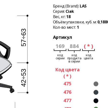
Бренд (Brand):
LAS
Серия:
Ciak
Вес, кг:
18
Объём упаковки, куб. м:
0,188
Кол-во мест:
1
Артикул
169
884
( * )
код
код
код
серии
продукта
цвета
в серии
Код цвета
( * )
475
476
477