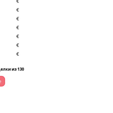
€
€
€
€
€
€
€
елки из 130
е