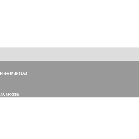
Й ФАБРИКЕ LAS
ия, Москва
ий пер., 3, стр. 1
 (ПН—ПТ),
и — (СБ, ВС)
сковской области:
рорайон Сходня
109-56-83