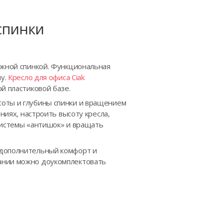
спинки
ижной спинкой. Функциональная
му.
Кресло для офиса Ciak
й пластиковой базе.
соты и глубины спинки и вращением
ниях, настроить высоту кресла,
системы «антишок» и вращать
 дополнительный комфорт и
лании можно доукомплектовать