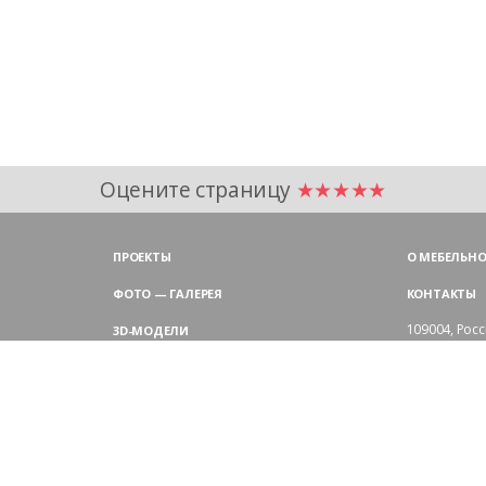
Оцените страницу
★★★★★
ПРОЕКТЫ
О МЕБЕЛЬНО
ФОТО — ГАЛЕРЕЯ
КОНТАКТЫ
109004,
Росс
3D-МОДЕЛИ
Аристарховск
9:00 — 18:30
ЦВЕТОВАЯ ГАММА LAS
выходные дн
Филиал в Мо
БЛОГ LAS MOBILI
Химки, мик
ДИЛЕРЫ LAS
+7 495 
ПОКУПАТЕЛЯМ