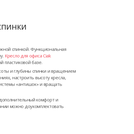
спинки
ижной спинкой. Функциональная
му.
Кресло для офиса Ciak
й пластиковой базе.
соты и глубины спинки и вращением
ниях, настроить высоту кресла,
системы «антишок» и вращать
 дополнительный комфорт и
лании можно доукомплектовать