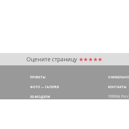
Оцените страницу
★★★★★
ПРОЕКТЫ
О МЕБЕЛЬНО
ФОТО — ГАЛЕРЕЯ
КОНТАКТЫ
109004,
Росс
3D-МОДЕЛИ
Аристарховск
9:00 — 18:30
ЦВЕТОВАЯ ГАММА LAS
выходные дн
Филиал в Мо
БЛОГ LAS MOBILI
Химки, мик
ДИЛЕРЫ LAS