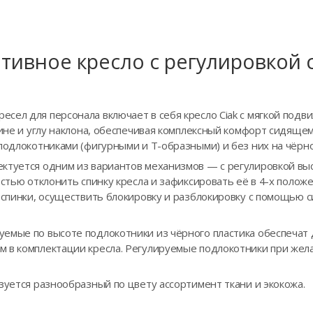
тивное кресло с регулировкой 
сел для персонала включает в себя кресло Ciak с мягкой подв
бине и углу наклона, обеспечивая комплексный комфорт сидяще
подлокотниками (фигурными и Т-образными) и без них на чёрно
ктуется одним из вариантов механизмов — с регулировкой вы
остью отклонить спинку кресла и зафиксировать её в 4-х положе
а спинки, осуществить блокировку и разблокировку с помощью 
емые по высоте подлокотники из чёрного пластика обеспечат
 в комплектации кресла. Регулируемые подлокотники при же
зуется разнообразный по цвету ассортимент ткани и экокожа.