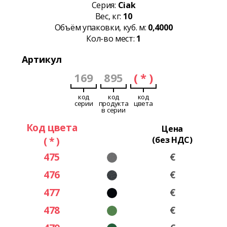
Серия:
Ciak
Вес, кг:
10
Объём упаковки, куб. м:
0,4000
Кол-во мест:
1
Артикул
169
895
( * )
код
код
код
серии
продукта
цвета
в серии
Код цвета
Цена
( * )
(без НДС)
475
€
476
€
477
€
478
€