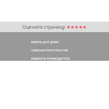
Оцените страницу
★★★★★
МЕБЕЛЬ ДЛЯ ДОМА
ОФИСНЫЕ ПРОСТРАНСТВА
КАБИНЕТЫ РУКОВОДИТЕЛЯ
ПЕРЕГОВОРНЫЕ СТОЛЫ
МЕБЕЛЬ ДЛЯ ПЕРСОНАЛА
ОФИСНЫЕ КРЕСЛА
ОФИСНЫЕ ДИВАНЫ
МЕБЕЛЬ ДЛЯ РЕСЕПШН
ОФИСНЫЕ ШКАФЫ