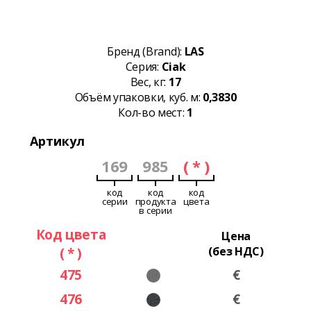
Бренд (Brand):
LAS
Серия:
Ciak
Вес, кг:
17
Объём упаковки, куб. м:
0,3830
Кол-во мест:
1
Артикул
169
985
( * )
код
код
код
серии
продукта
цвета
в серии
Код цвета
Цена
( * )
(без НДС)
475
€
476
€