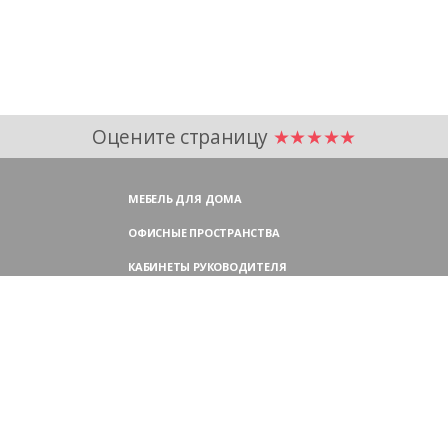
Оцените страницу
★★★★★
МЕБЕЛЬ ДЛЯ ДОМА
ОФИСНЫЕ ПРОСТРАНСТВА
КАБИНЕТЫ РУКОВОДИТЕЛЯ
ПЕРЕГОВОРНЫЕ СТОЛЫ
МЕБЕЛЬ ДЛЯ ПЕРСОНАЛА
ОФИСНЫЕ КРЕСЛА
ОФИСНЫЕ ДИВАНЫ
МЕБЕЛЬ ДЛЯ РЕСЕПШН