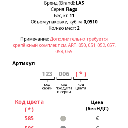
Бренд (Brand):
LAS
Серия:
Flags
Вес, кг:
11
Объём упаковки, куб. м:
0,0510
Кол-во мест:
2
Примечание:
Дополнительно требуется
крепёжный комплект см. ART. 050, 051, 052, 057,
058, 059
Артикул
123
006
( * )
код
код
код
серии
продукта
цвета
в серии
Код цвета
Цена
( * )
(без НДС)
585
€