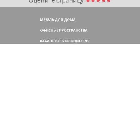
Оцените страницу
★★★★★
МЕБЕЛЬ ДЛЯ ДОМА
ОФИСНЫЕ ПРОСТРАНСТВА
КАБИНЕТЫ РУКОВОДИТЕЛЯ
ПЕРЕГОВОРНЫЕ СТОЛЫ
МЕБЕЛЬ ДЛЯ ПЕРСОНАЛА
ОФИСНЫЕ КРЕСЛА
ОФИСНЫЕ ДИВАНЫ
МЕБЕЛЬ ДЛЯ РЕСЕПШН
ОФИСНЫЕ ШКАФЫ
КОНТАКТЫ
109004,
Россия, Москва