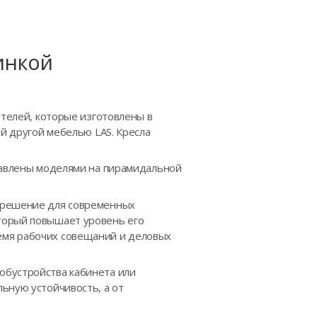
инкой
ителей, которые изготовлены в
ой другой мебелью LAS. Кресла
ставлены моделями на пирамидальной
е решение для современных
торый повышает уровень его
емя рабочих совещаний и деловых
обустройства кабинета или
ьную устойчивость, а от