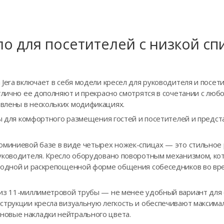
ло для посетителей с низкой сп
Jera включает в себя модели кресел для руководителя и посет
тлично ее дополняют и прекрасно смотрятся в сочетании с люб
влены в нескольких модификациях.
аны для комфортного размещения гостей и посетителей и пред
люминиевой базе в виде четырех ножек-спицах — это стильно
уководителя. Кресло оборудовано поворотным механизмом, ко
ободной и раскрепощенной форме общения собеседников во вр
из 11-миллиметровой трубы — не менее удобный вариант для 
струкции кресла визуальную легкость и обеспечивают максимал
овые накладки нейтрального цвета.