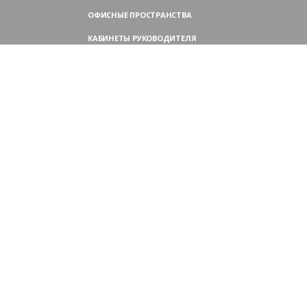
ОФИСНЫЕ ПРОСТРАНСТВА
КАБИНЕТЫ РУКОВОДИТЕЛЯ
ПЕРЕГОВОРНЫЕ СТОЛЫ
МЕБЕЛЬ ДЛЯ ПЕРСОНАЛА
ОФИСНЫЕ КРЕСЛА
ОФИСНЫЕ ДИВАНЫ
МЕБЕЛЬ ДЛЯ РЕСЕПШН
ОФИСНЫЕ ШКАФЫ
КОНТАКТЫ
109004,
Россия, Москва
Аристарховский пер., 3, стр. 1
9:00 — 18:30 (ПН—ПТ),
выходные дни — (СБ, ВС)
Филиал в Московской области:
Химки, микрорайон Сходня