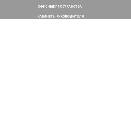
ОФИСНЫЕ ПРОСТРАНСТВА
КАБИНЕТЫ РУКОВОДИТЕЛЯ
ПЕРЕГОВОРНЫЕ СТОЛЫ
МЕБЕЛЬ ДЛЯ ПЕРСОНАЛА
ОФИСНЫЕ КРЕСЛА
ОФИСНЫЕ ДИВАНЫ
МЕБЕЛЬ ДЛЯ РЕСЕПШН
ОФИСНЫЕ ШКАФЫ
КОНТАКТЫ
109004,
Россия, Москва
Аристарховский пер., 3, стр. 1
9:00 — 18:30 (ПН—ПТ),
выходные дни — (СБ, ВС)
Филиал в Московской области:
Химки, микрорайон Сходня