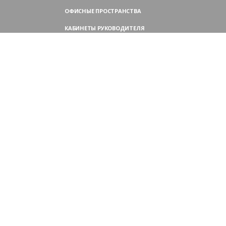
ОФИСНЫЕ ПРОСТРАНСТВА
КАБИНЕТЫ РУКОВОДИТЕЛЯ
ПЕРЕГОВОРНЫЕ СТОЛЫ
МЕБЕЛЬ ДЛЯ ПЕРСОНАЛА
ОФИСНЫЕ КРЕСЛА
ОФИСНЫЕ ДИВАНЫ
МЕБЕЛЬ ДЛЯ РЕСЕПШН
ОФИСНЫЕ ШКАФЫ
КОНТАКТЫ
109004,
Россия, Москва
Аристарховский пер., 3, стр. 1
9:00 — 18:30 (ПН—ПТ),
выходные дни — (СБ, ВС)
Филиал в Московской области:
Химки, микрорайон Сходня