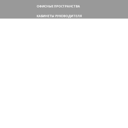
ОФИСНЫЕ ПРОСТРАНСТВА
КАБИНЕТЫ РУКОВОДИТЕЛЯ
ПЕРЕГОВОРНЫЕ СТОЛЫ
МЕБЕЛЬ ДЛЯ ПЕРСОНАЛА
ОФИСНЫЕ КРЕСЛА
ОФИСНЫЕ ДИВАНЫ
МЕБЕЛЬ ДЛЯ РЕСЕПШН
ОФИСНЫЕ ШКАФЫ
КОНТАКТЫ
109004,
Россия, Москва
Аристарховский пер., 3, стр. 1
9:00 — 18:30 (ПН—ПТ),
выходные дни — (СБ, ВС)
Филиал в Московской области:
Химки, микрорайон Сходня