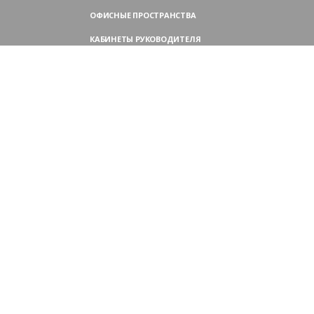
ОФИСНЫЕ ПРОСТРАНСТВА
КАБИНЕТЫ РУКОВОДИТЕЛЯ
ПЕРЕГОВОРНЫЕ СТОЛЫ
МЕБЕЛЬ ДЛЯ ПЕРСОНАЛА
ОФИСНЫЕ КРЕСЛА
ОФИСНЫЕ ДИВАНЫ
МЕБЕЛЬ ДЛЯ РЕСЕПШН
ОФИСНЫЕ ШКАФЫ
КОНТАКТЫ
109004,
Россия, Москва
Аристарховский пер., 3, стр. 1
9:00 — 18:30 (ПН—ПТ),
выходные дни — (СБ, ВС)
Филиал в Московской области:
Химки, микрорайон Сходня