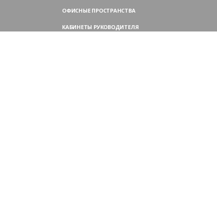
ОФИСНЫЕ ПРОСТРАНСТВА
КАБИНЕТЫ РУКОВОДИТЕЛЯ
ПЕРЕГОВОРНЫЕ СТОЛЫ
МЕБЕЛЬ ДЛЯ ПЕРСОНАЛА
ОФИСНЫЕ КРЕСЛА
ОФИСНЫЕ ДИВАНЫ
МЕБЕЛЬ ДЛЯ РЕСЕПШН
ОФИСНЫЕ ШКАФЫ
КОНТАКТЫ
109004,
Россия, Москва
Аристарховский пер., 3, стр. 1
9:00 — 18:30 (ПН—ПТ),
выходные дни — (СБ, ВС)
Филиал в Московской области:
Химки, микрорайон Сходня