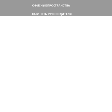
ОФИСНЫЕ ПРОСТРАНСТВА
КАБИНЕТЫ РУКОВОДИТЕЛЯ
ПЕРЕГОВОРНЫЕ СТОЛЫ
МЕБЕЛЬ ДЛЯ ПЕРСОНАЛА
ОФИСНЫЕ КРЕСЛА
ОФИСНЫЕ ДИВАНЫ
МЕБЕЛЬ ДЛЯ РЕСЕПШН
ОФИСНЫЕ ШКАФЫ
КОНТАКТЫ
109004,
Россия, Москва
Аристарховский пер., 3, стр. 1
9:00 — 18:30 (ПН—ПТ),
выходные дни — (СБ, ВС)
Филиал в Московской области:
Химки, микрорайон Сходня