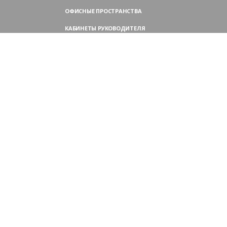
ОФИСНЫЕ ПРОСТРАНСТВА
КАБИНЕТЫ РУКОВОДИТЕЛЯ
ПЕРЕГОВОРНЫЕ СТОЛЫ
МЕБЕЛЬ ДЛЯ ПЕРСОНАЛА
ОФИСНЫЕ КРЕСЛА
ОФИСНЫЕ ДИВАНЫ
МЕБЕЛЬ ДЛЯ РЕСЕПШН
ОФИСНЫЕ ШКАФЫ
КОНТАКТЫ
109004,
Россия, Москва
Аристарховский пер., 3, стр. 1
9:00 — 18:30 (ПН—ПТ),
выходные дни — (СБ, ВС)
Филиал в Московской области:
Химки, микрорайон Сходня